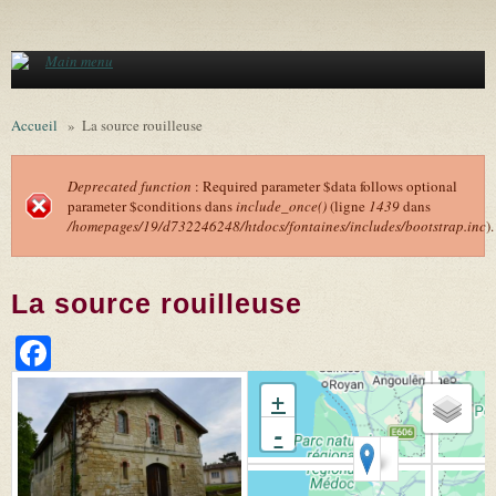
Aller au contenu principal
Main menu
Accueil
»
La source rouilleuse
Deprecated function
: Required parameter $data follows optional
parameter $conditions dans
include_once()
(ligne
1439
dans
Message d'erreur
/homepages/19/d732246248/htdocs/fontaines/includes/bootstrap.inc
).
La source rouilleuse
Facebook
+
-