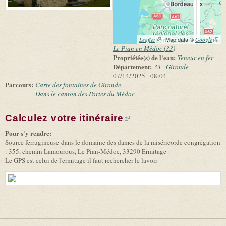
(link is external)
| Map data ©
(link 
Leaflet
Google
exter
Le Pian en Médoc (33)
Propriétée(s) de l'eau:
Teneur en fer
Département:
33 - Gironde
07/14/2025 - 08:04
Parcours:
Carte des fontaines de Gironde
Dans le canton des Portes du Médoc
Calculez votre itinéraire
(link is external)
Pour s'y rendre:
Source ferrugineuse dans le domaine des dames de la miséricorde congrégation
: 355, chemin Lamourous, Le Pian-Médoc, 33290 Ermitage
Le GPS est celui de l'ermitage il faut rechercher le lavoir