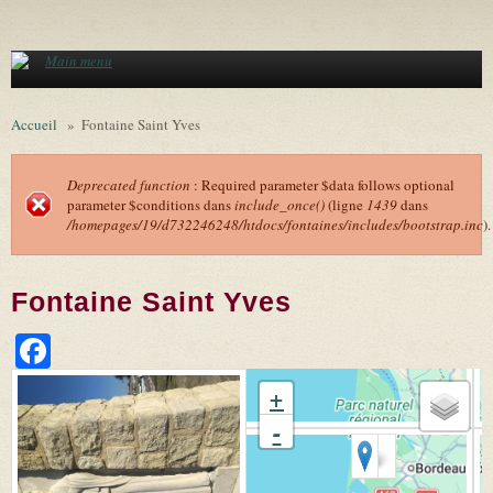
Aller au contenu principal
Main menu
Accueil
»
Fontaine Saint Yves
Deprecated function
: Required parameter $data follows optional
parameter $conditions dans
include_once()
(ligne
1439
dans
Message d'erreur
/homepages/19/d732246248/htdocs/fontaines/includes/bootstrap.inc
).
Fontaine Saint Yves
Facebook
+
-