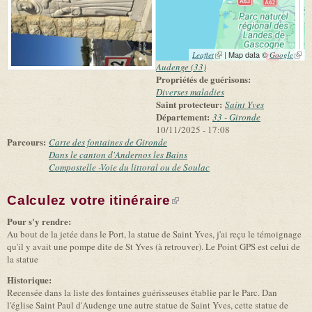
(link is external)
| Map data ©
(link 
Leaflet
Google
exter
Audenge (33)
Propriétés de guérisons:
Diverses maladies
Saint protecteur:
Saint Yves
Département:
33 - Gironde
10/11/2025 - 17:08
Parcours:
Carte des fontaines de Gironde
Dans le canton d'Andernos les Bains
Compostelle -Voie du littoral ou de Soulac
Calculez votre itinéraire
(link is external)
Pour s'y rendre:
Au bout de la jetée dans le Port, la statue de Saint Yves, j'ai reçu le témoignage
qu'il y avait une pompe dite de St Yves (à retrouver). Le Point GPS est celui de
la statue
Historique:
Recensée dans la liste des fontaines guérisseuses établie par le Parc. Dan
l'église Saint Paul d'Audenge une autre statue de Saint Yves, cette statue de