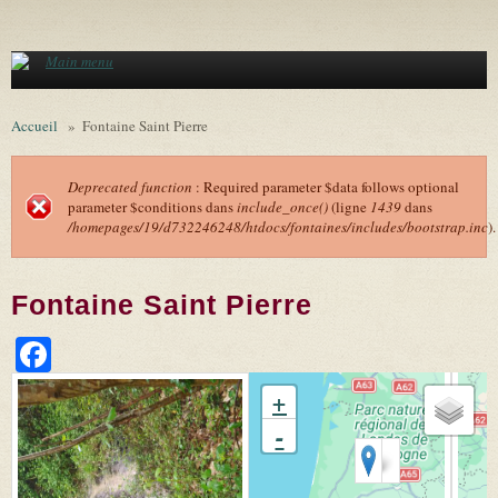
Aller au contenu principal
Main menu
Accueil
»
Fontaine Saint Pierre
Deprecated function
: Required parameter $data follows optional
parameter $conditions dans
include_once()
(ligne
1439
dans
Message d'erreur
/homepages/19/d732246248/htdocs/fontaines/includes/bootstrap.inc
).
Fontaine Saint Pierre
Facebook
+
-