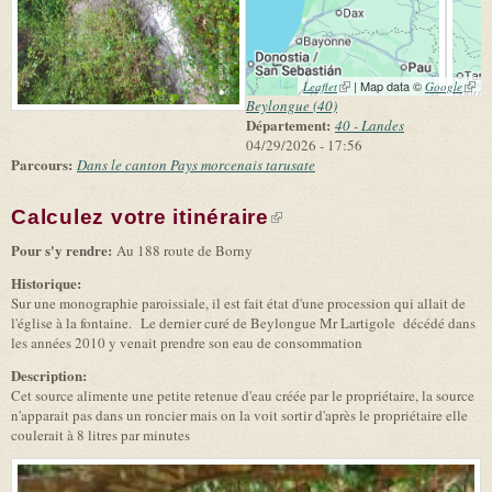
(link is external)
| Map data ©
(link 
Leaflet
Google
exter
Beylongue (40)
Département:
40 - Landes
04/29/2026 - 17:56
Parcours:
Dans le canton Pays morcenais tarusate
Calculez votre itinéraire
(link is external)
Pour s'y rendre:
Au 188 route de Borny
Historique:
Sur une monographie paroissiale, il est fait état d'une procession qui allait de
l'église à la fontaine. Le dernier curé de Beylongue Mr Lartigole décédé dans
les années 2010 y venait prendre son eau de consommation
Description:
Cet source alimente une petite retenue d'eau créée par le propriétaire, la source
n'apparait pas dans un roncier mais on la voit sortir d'après le propriétaire elle
coulerait à 8 litres par minutes