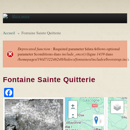
Aller au contenu principal
Main menu
Accueil
»
Fontaine Sainte Quitterie
Deprecated function
: Required parameter $data follows optional
parameter $conditions dans
include_once()
(ligne
1439
dans
Message d'erreur
/homepages/19/d732246248/htdocs/fontaines/includes/bootstrap.inc
).
Fontaine Sainte Quitterie
Facebook
+
-