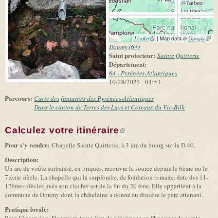
(link is external)
| Map data ©
(link 
Leaflet
Google
exter
Doumy (64)
Saint protecteur:
Sainte Quitterie
Département:
64 - Pyrénées-Atlantiques
10/28/2023 - 04:53
Parcours:
Carte des fontaines des Pyrénées-Atlantiques
Dans le canton de Terres des Luys et Coteaux du Vic-Bilh
Calculez votre itinéraire
(link is external)
Pour s'y rendre:
Chapelle Sainte Quitterie, à 3 km du bourg sur la D 40.
Description:
Un arc de voûte surbaissé, en briques, recouvre la source depuis le 6ème ou le
7ième siècle. La chapelle qui la surplombe, de fondation romane, date des 11-
12èmes siècles mais son clocher est de la fin du 20 ème. Elle appartient à la
commune de Doumy dont la châtelaine a donné au diocèse le parc attenant.
Pratique locale: