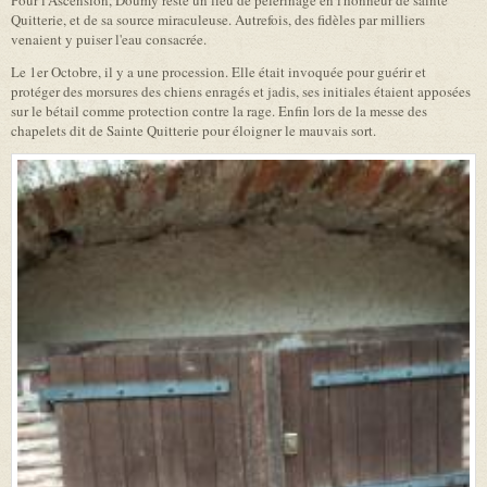
Pour l'Ascension, Doumy reste un lieu de pèlerinage en l'honneur de sainte
Quitterie, et de sa source miraculeuse. Autrefois, des fidèles par milliers
venaient y puiser l'eau consacrée.
Le 1er Octobre, il y a une procession. Elle était invoquée pour guérir et
protéger des morsures des chiens enragés et jadis, ses initiales étaient apposées
sur le bétail comme protection contre la rage. Enfin lors de la messe des
chapelets dit de Sainte Quitterie pour éloigner le mauvais sort.