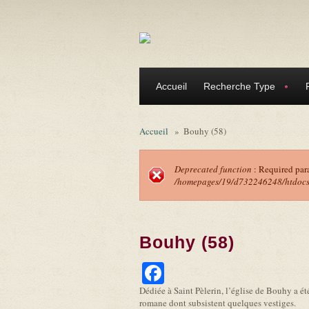
Aller au contenu principal
Accueil
Recherche Type
Accueil
»
Bouhy (58)
Deprecated function
: Required par
/homepages/19/d732246248/htdocs/f
Message d'erreu
Bouhy (58)
Facebook
Dédiée à Saint Pèlerin, l’église de Bouhy a été,
romane dont subsistent quelques vestiges.