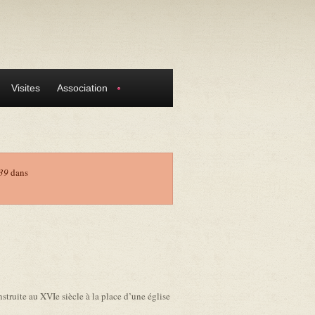
Visites
Association
39
dans
onstruite au XVIe siècle à la place d’une église