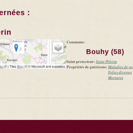
ernées :
rin
Commune:
Bouhy (58)
Saint protecteur:
Saint Pèlerin
(link is external)
| Tiles
(link is external)
© Microsoft and suppliers
Propriétés de guérisons:
let
Bing
Maladies de p
Folies diverses
Morsures