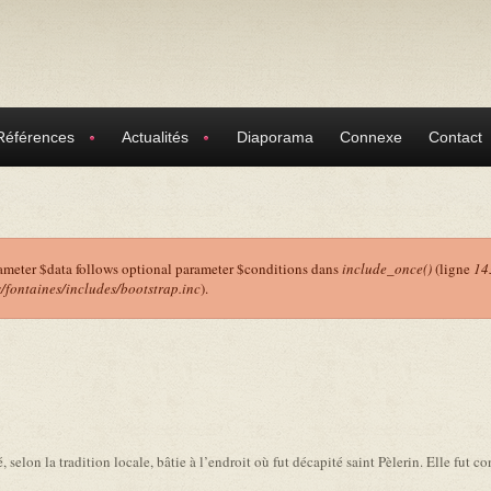
Références
Actualités
Diaporama
Connexe
Contact
ameter $data follows optional parameter $conditions dans
include_once()
(ligne
14
ontaines/includes/bootstrap.inc
).
r
 selon la tradition locale, bâtie à l’endroit où fut décapité saint Pèlerin. Elle fut c