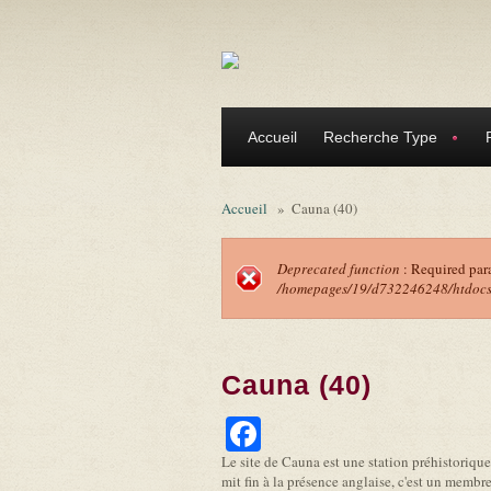
Aller au contenu principal
Accueil
Recherche Type
Accueil
»
Cauna (40)
Deprecated function
: Required par
/homepages/19/d732246248/htdocs/f
Message d'erreu
Cauna (40)
Facebook
Le site de Cauna est une station préhistorique
mit fin à la présence anglaise, c'est un membre