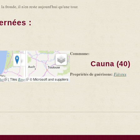
a fronde, il n'en reste aujourd'hui qu'une tour.
ernées :
Commune:
Cauna (40)
Propriétés de guérisons:
Fièvres
(link is external)
| Tiles
(link is external)
© Microsoft and suppliers
let
Bing