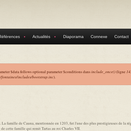
Références
Actualités
Diaporama
Connexe
Contact
ameter $data follows optional parameter $conditions dans
include_once()
(ligne
14
ontaines/includes/bootstrap.inc
).
r
. La famille de Cauna, mentionnée en 1203, fut l'une des plus prestigieuses de la rég
 de cette famille qui remit Tartas au roi Charles VII.