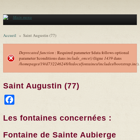
Aller au contenu principal
Main menu
Accueil
»
Saint Augustin (77)
Deprecated function
: Required parameter $data follows optional
parameter $conditions dans
include_once()
(ligne
1439
dans
Message d'erreur
/homepages/19/d732246248/htdocs/fontaines/includes/bootstrap.inc
).
Saint Augustin (77)
Facebook
Les fontaines concernées :
Fontaine de Sainte Aubierge