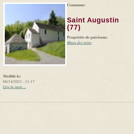
Commune:
(link is
|
Leaflet
+
external)
Tiles
Bing
(link is
©
-
Saint Augustin
external)
Microsoft
and
(77)
suppliers
Propriétés de guérisons:
Maux des reins
Modifié le:
06/14/2021 - 11:17
Lire la suite ...