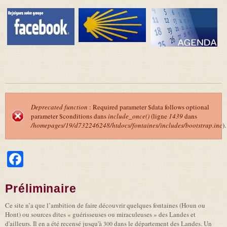
Deprecated function
: Required parameter $data follows optional
parameter $conditions dans
include_once()
(ligne
1439
dans
Message d'erreur
/homepages/19/d732246248/htdocs/fontaines/includes/bootstrap.inc
).
Facebook
Préliminaire
Ce site n’a que l’ambition de faire découvrir quelques fontaines (Houn ou
Hont) ou sources dites « guérisseuses ou miraculeuses » des Landes et
d'ailleurs. Il en a été recensé jusqu'à
dans le département des Landes. Un
300