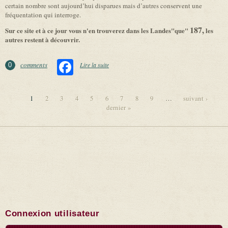
certain nombre sont aujourd’hui disparues mais d’autres conservent une
fréquentation qui interroge.
187,
Sur ce site et à ce jour vous n'en trouverez dans les Landes"que"
les
autres restent à découvrir.
Facebook
comments
Lire la suite
de Préliminaire
0
1
2
3
4
5
6
7
8
9
…
suivant ›
dernier »
Pages
Connexion utilisateur