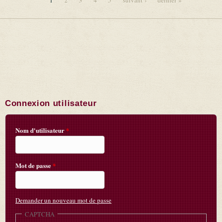
1
2
3
4
5
suivant ›
dernier »
Pages
Connexion utilisateur
Nom d'utilisateur
*
Mot de passe
*
Demander un nouveau mot de passe
CAPTCHA