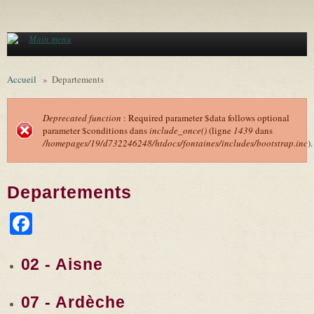
Aller au contenu principal
Main menu
Accueil
»
Departements
Deprecated function
: Required parameter $data follows optional
parameter $conditions dans
include_once()
(ligne
1439
dans
Message d'erreur
/homepages/19/d732246248/htdocs/fontaines/includes/bootstrap.inc
).
Departements
Facebook
02 - Aisne
07 - Ardèche