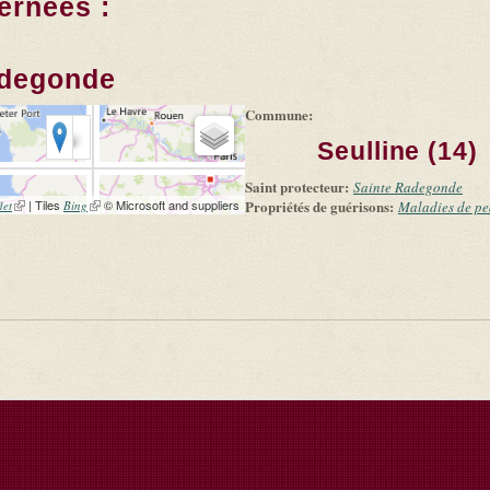
ernées :
adegonde
Commune:
Seulline (14)
Saint protecteur:
Sainte Radegonde
(link is external)
| Tiles
(link is external)
© Microsoft and suppliers
Propriétés de guérisons:
let
Bing
Maladies de p