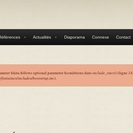
Références
Actualités
Diaporama
Connexe
Contact
ameter $data follows optional parameter $conditions dans
include_once()
(ligne
14
ontaines/includes/bootstrap.inc
).
r