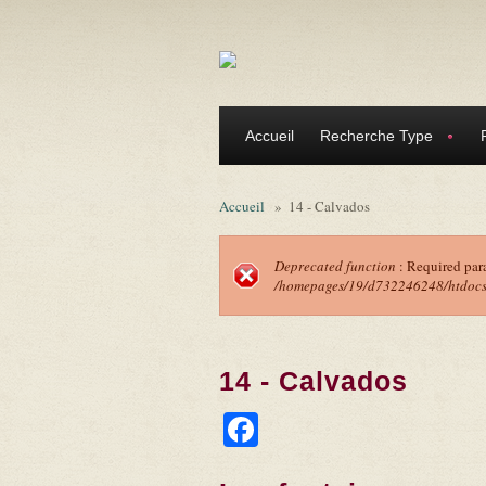
Aller au contenu principal
Accueil
Recherche Type
Accueil
»
14 - Calvados
Deprecated function
: Required par
/homepages/19/d732246248/htdocs/f
Message d'erreu
14 - Calvados
Facebook