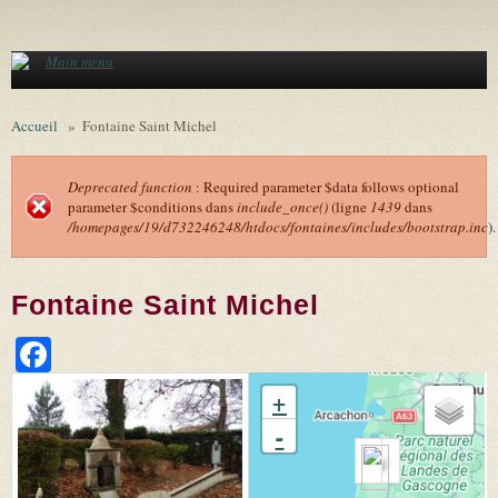
Aller au contenu principal
Main menu
Accueil
»
Fontaine Saint Michel
Deprecated function
: Required parameter $data follows optional
parameter $conditions dans
include_once()
(ligne
1439
dans
Message d'erreur
/homepages/19/d732246248/htdocs/fontaines/includes/bootstrap.inc
).
Fontaine Saint Michel
Facebook
+
-