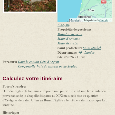
(link is external)
| Map data ©
(link 
Leaflet
Google
exter
Bias (40)
Propriétés de guérisons:
Maladies de peau
Maux d'estomac
Maux des reins
Saint protecteur:
Saint Michel
Département:
40 - Landes
04/19/2026 - 11:39
Parcours:
Dans le canton Côte d'Argent
Compostelle -Voie du littoral ou de Soulac
Calculez votre itinéraire
(link is external)
Pour s'y rendre:
Derrière l'église la fontaine comporte une pierre qui était une table autel en
provenance de la chapelle disparue au XIXème siècle sise au quartier
d'Orvignac de Saint Julien en Born. L'église a le même Saint patron que la
fontaine.
Historique: