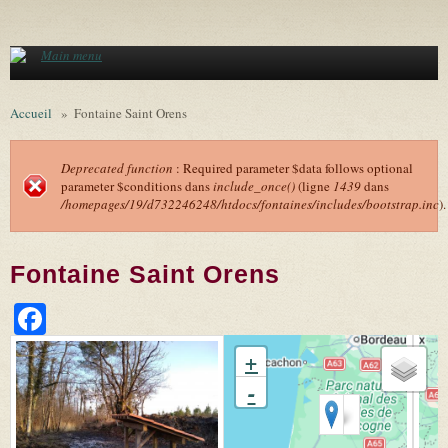
Aller au contenu principal
Main menu
Accueil
»
Fontaine Saint Orens
Deprecated function
: Required parameter $data follows optional
parameter $conditions dans
include_once()
(ligne
1439
dans
Message d'erreur
/homepages/19/d732246248/htdocs/fontaines/includes/bootstrap.inc
).
Fontaine Saint Orens
Facebook
+
-