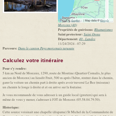
(link is external)
| Map data ©
(link 
Leaflet
Google
exter
Morcenx (40)
Propriétés de guérisons:
Rhumatismes
Saint protecteur:
Saint Orens
Département:
40 - Landes
11/24/2024 - 07:29
Parcours:
Dans le canton Pays morcenais tarusate
Calculez votre itinéraire
(link is external)
Pour s'y rendre:
5 km au Nord de Morcenx, 1290, route de Montine (Quartier Cornalis, le plus
ancien de Morcenx) au lieudit Fruit, 500 m après l'hêtre, rentrer dans le chemin,
garer la voiture un chemin part à droite après avoir traversé Le Bez (ruisseau)
un chemin le longe à droite et et on arrive sur la fontaine.
Je vous recommande de vous adresser à un guide local (greeters) qui sera à
même de vous y mener, s'adresser à l'OT de Morcenx (05.58.04.79.50).
Historique:
Cette source voisinait une chapelle (disparue) St Michel de la Commanderie de