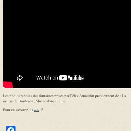
Les photographies des fontaines prises par Félix Arnaudin proviennent de : La
mairie de Bordeaux, Musée d'Aquitaine.
Pour en savoir plus
=>
(link is external)
Facebook