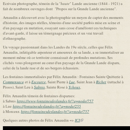
Ecrivain photographe, témoin de la "
haute
" Lande ancienne (1844 - 1921) a
fait de nombreux ouvrages dont "Propos sur la Grande Lande ancienne".
Arnaudin a découvert avec la photographie un moyen de capter des moments
d'histoire, des images réelles, témoins d'une société parfois mise en scène et
d'un paysage en mutation, essayant sans cesse d'améliorer ces techniques
d'avant-garde, il laisse un témoignage précieux et un vrai travail
d'ethnographe.
Un voyage passionnant dans les Landes du 19e siècle, celles que Félix
Arnaudin, infatigable arpenteur et amoureux de sa lande, a su immortaliser au
moment même où ce territoire connaissait de profondes mutations. Ses
clichés vous plongeront au cœur d'un paysage de la Grande Lande disparu,
celui de la lande rase et de ses bergers échassiers.
Les fontaines immortalisées par Félix Arnaudin : Fontaines Sainte Quitterie à
Commensacq
et à
Escource
, Saint Pierre à
Lue
, Saint Jean à
Richet
(rattaché à
Pissos), Saint Leu à
Sabres
, Sainte Rose à
Ychoux
,
Félix Arnaudin témoin de fontaines disparues:
à Sabres
https://www.fontainesdeslandes.fr/?q=node/757
à Lue
https://fontainesdeslandes.fr/?q=node/255
à Morcenx
https://fontainesdeslandes.fr/?q=node/757
Quelques autres photos de Félix Arnaudin =>
ICI
(link is external)