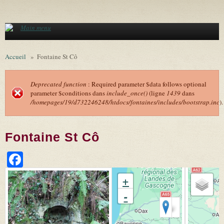
Aller au contenu principal
Main menu
Accueil
»
Fontaine St Cô
Deprecated function
: Required parameter $data follows optional
parameter $conditions dans
include_once()
(ligne
1439
dans
Message d'erreur
/homepages/19/d732246248/htdocs/fontaines/includes/bootstrap.inc
).
Fontaine St Cô
Facebook
+
-