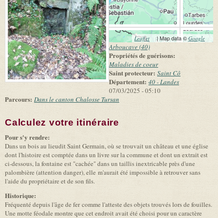
(link is external)
| Map data ©
(link 
Leaflet
Google
exter
Arboucave (40)
Propriétés de guérisons:
Maladies de coeur
Saint protecteur:
Saint Cô
Département:
40 - Landes
07/03/2025 - 05:10
Parcours:
Dans le canton Chalosse Tursan
Calculez votre itinéraire
(link is external)
Pour s'y rendre:
Dans un bois au lieudit Saint Germain, où se trouvait un château et une église
dont l'histoire est comptée dans un livre sur la commune et dont un extrait est
ci-dessous, la fontaine est "cachée" dans un taillis inextricable près d'une
palombière (attention danger), elle m'aurait été impossible à retrouver sans
l'aide du propriétaire et de son fils.
Historique:
Fréquenté depuis l'âge de fer comme l'atteste des objets trouvés lors de fouilles.
Une motte féodale montre que cet endroit avait été choisi pour un caractère