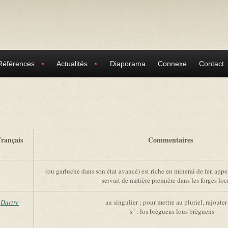
Références
Actualités
Diaporama
Connexe
Contact
rançais
Commentaires
(ou garluche dans son état avancé) est riche en minerai de fer, appe
servait de matière première dans les forges loc
Dartre
au singulier ; pour mettre au pluriel, rajouter
"s" : los brèguens lous brèguens