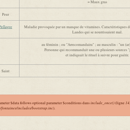
= Maux gras
Peur
Pellagre
Maladie provoquée par un manque de vitamines. Caractéristiques d
Landes qui se nourrissaient mal.
au féminin ; ou "Arrecomandaira" ; au masculin : "un (a
Personne qui recommandait une ou plusieurs sources "
et indiquait le rituel à suivre pour guérir.
Saint
ameter $data follows optional parameter $conditions dans
include_once()
(ligne
14
ontaines/includes/bootstrap.inc
).
r