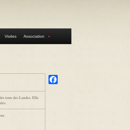
Visites
Association
Facebook
lée terre des Landes. Elle
ales.
 un