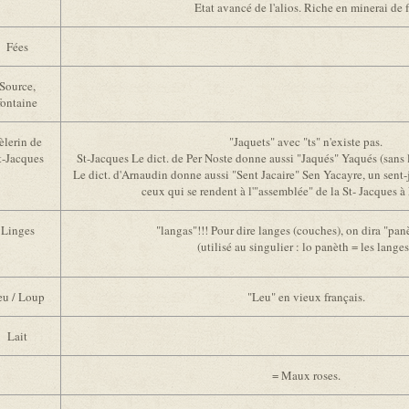
Etat avancé de l'alios. Riche en minerai de f
Fées
Source,
fontaine
èlerin de
"Jaquets" avec "ts" n'existe pas.
t-Jacques
St-Jacques Le dict. de Per Noste donne aussi "Jaqués" Yaqués (sans l
Le dict. d'Arnaudin donne aussi "Sent Jacaire" Sen Yacayre, un sent-
ceux qui se rendent à l'"assemblée" de la St- Jacques 
Linges
"langas"!!! Pour dire langes (couches), on dira "pan
(utilisé au singulier : lo panèth = les langes
eu / Loup
"Leu" en vieux français.
Lait
= Maux roses.