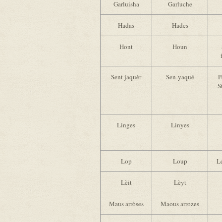
Garluisha
Garluche
Hadas
Hades
Hont
Houn
Sent jaquèr
Sen-yaqué
P
S
Linges
Linyes
Lop
Loup
L
Lèit
Lèyt
Maus arròses
Maous arrozes