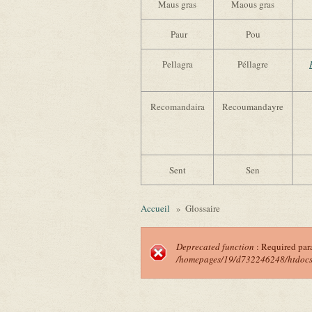
Maus gras
Maous gras
Paur
Pou
Pellagra
Péllagre
Recomandaira
Recoumandayre
Sent
Sen
Accueil
»
Glossaire
Deprecated function
: Required par
/homepages/19/d732246248/htdocs/f
Message d'erreu