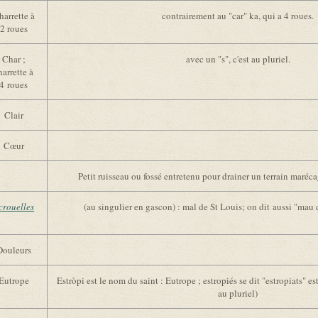
harrette à
contrairement au "car" ka, qui a 4 roues.
2 roues
Char ;
avec un "s", c'est au pluriel.
harrette à
4 roues
Clair
Cœur
Petit ruisseau ou fossé entretenu pour drainer un terrain maréc
crouelles
(au singulier en gascon) : mal de St Louis; on dit aussi "mau d
Douleurs
Eutrope
Estròpi est le nom du saint : Eutrope ; estropiés se dit "estropiats" es
au pluriel)