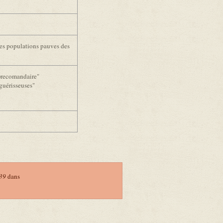
es populations pauves des
r)recomandaire"
guérisseuses"
39
dans