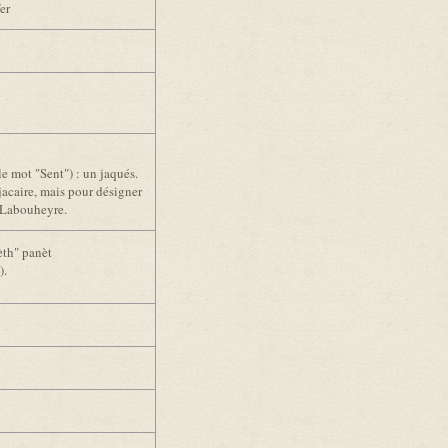
er
e mot "Sent") : un jaqués.
jacaire, mais pour désigner
à Labouheyre.
èth" panèt
).