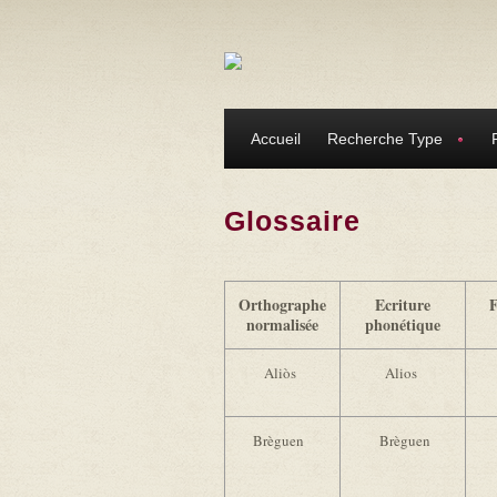
Aller au contenu principal
Accueil
Recherche Type
Glossaire
Orthographe
Ecriture
F
normalisée
phonétique
Aliòs
Alios
Brèguen
Brèguen