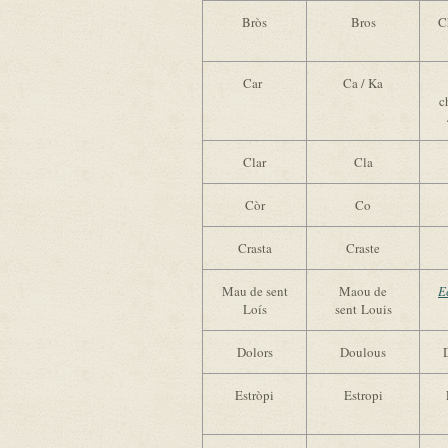
Bròs
Bros
C
Car
Ca / Ka
c
Clar
Cla
Còr
Co
Crasta
Craste
Mau de sent
Maou de
E
Loís
sent Louis
Dolors
Doulous
Estròpi
Estropi