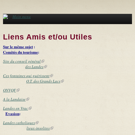
Aller au contenu principal
Main menu
Liens Amis et/ou Utiles
Sur le même sujet
:
Comités du tourisme
:
Site du conseil général
(link is external)
des Landes
(link is external)
Ces fontaines qui guérissent
(link is external)
O.T. des Grands Lacs
(link is external)
ONVQF
(link is external)
A la Landaise
(link is external)
Landes en Vrac
(link is external)
Evasion
:
Landes catholiques
(link is external)
lieux-insolites
(link is external)