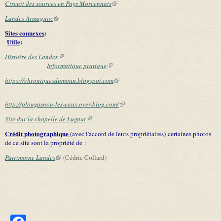
Circuit des sources en Pays Morcennais
(link is external)
Landes Armagnac
(link is external)
Sites connexes
:
Utile
:
Histoire des Landes
(link is external)
Informatique pratique
(link is external)
https://chroniquesdumoun.blogspot.com
(link is external)
http://plougasnou-les-eaux.over-blog.com/
(link is external)
Site dur la chapelle de Lugaut
(link is external)
Crédit photographique
(avec l'accord de leurs propriétaires) certaines photos
de ce site sont la propriété de :
Patrimoine Landes
(link is external)
(Cédric Collard)
Facebook