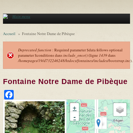
Aller au contenu principal
Main menu
Accueil
»
Fontaine Notre Dame de Pibèque
Deprecated function
: Required parameter $data follows optional
parameter $conditions dans
include_once()
(ligne
1439
dans
Message d'erreur
/homepages/19/d732246248/htdocs/fontaines/includes/bootstrap.inc
).
Fontaine Notre Dame de Pibèque
Facebook
+
-