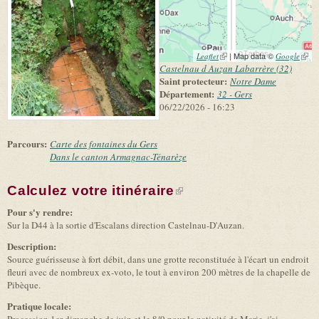
(link is external)
| Map data ©
(link 
Leaflet
Google
exter
Castelnau d Auzan Labarrère (32)
Saint protecteur:
Notre Dame
Département:
32 - Gers
06/22/2026 - 16:23
Parcours:
Carte des fontaines du Gers
Dans le canton Armagnac-Ténarèze
Calculez votre itinéraire
(link is external)
Pour s'y rendre:
Sur la D44 à la sortie d'Escalans direction Castelnau-D'Auzan.
Description:
Source guérisseuse à fort débit, dans une grotte reconstituée à l'écart un endroit
fleuri avec de nombreux ex-voto, le tout à environ 200 mètres de la chapelle de
Pibèque.
Pratique locale:
Procession 1er dimanche de juin et le 8/9 pour la nativité de Marie, j'ai