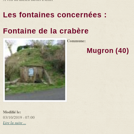
Les fontaines concernées :
Fontaine de la crabère
Commune:
(link is
|
Leaflet
+
external)
Tiles
Bing
Mugron (40)
(link is
©
-
external)
Microsoft
and
suppliers
Modifié le:
03/10/2019 - 07:00
Lire la suite ...