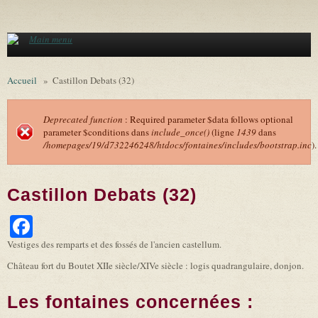
Aller au contenu principal
Main menu
Accueil
»
Castillon Debats (32)
Deprecated function
: Required parameter $data follows optional
parameter $conditions dans
include_once()
(ligne
1439
dans
Message d'erreur
/homepages/19/d732246248/htdocs/fontaines/includes/bootstrap.inc
).
Castillon Debats (32)
Facebook
Vestiges des remparts et des fossés de l'ancien castellum.
Château fort du Boutet XIIe siècle/XIVe siècle : logis quadrangulaire, donjon.
Les fontaines concernées :