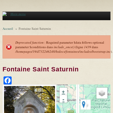
Aller au contenu principal
Main menu
Accueil
»
Fontaine Saint Saturnin
Deprecated function
: Required parameter $data follows optional
parameter $conditions dans
include_once()
(ligne
1439
dans
Message d'erreur
/homepages/19/d732246248/htdocs/fontaines/includes/bootstrap.inc
).
Fontaine Saint Saturnin
Facebook
+
-