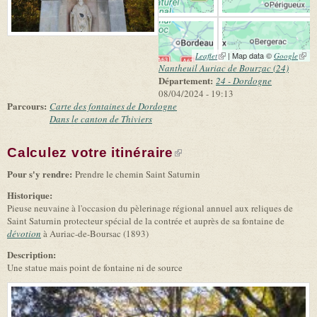
(link is external)
| Map data ©
(link 
Leaflet
Google
exter
Nantheuil Auriac de Bourzac (24)
Département:
24 - Dordogne
08/04/2024 - 19:13
Parcours:
Carte des fontaines de Dordogne
Dans le canton de Thiviers
Calculez votre itinéraire
(link is external)
Pour s'y rendre:
Prendre le chemin Saint Saturnin
Historique:
Pieuse neuvaine à l'occasion du pèlerinage régional annuel aux reliques de
Saint Saturnin protecteur spécial de la contrée et auprès de sa fontaine de
dévotion
à Auriac-de-Boursac (1893)
Description:
Une statue mais point de fontaine ni de source