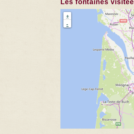
Les fontaines visité
+
-