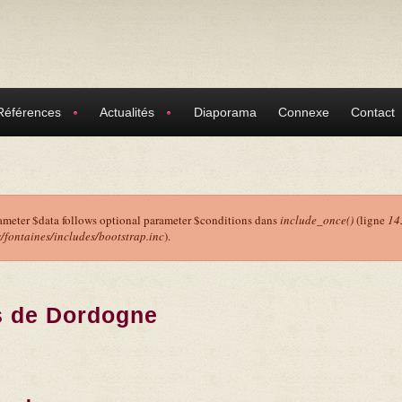
Références
Actualités
Diaporama
Connexe
Contact
ameter $data follows optional parameter $conditions dans
include_once()
(ligne
14
ontaines/includes/bootstrap.inc
).
r
s de Dordogne