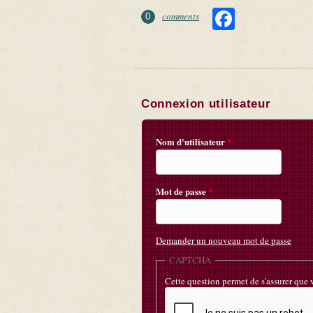
Faceboo
comments
0
Connexion utilisateur
Nom d'utilisateur
*
Mot de passe
*
Demander un nouveau mot de passe
CAPTCHA
Cette question permet de s'assurer que