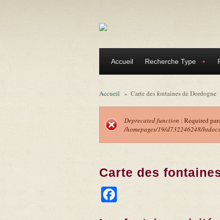
Aller au contenu principal
Accueil
Recherche Type
Accueil
»
Carte des fontaines de Dordogne
Deprecated function
: Required par
/homepages/19/d732246248/htdocs/f
Message d'erreu
Carte des fontaine
Facebook