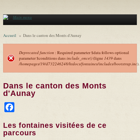
Aller au contenu principal
Main menu
Accueil
»
Dans le canton des Monts d'Aunay
Deprecated function
: Required parameter $data follows optional
parameter $conditions dans
include_once()
(ligne
1439
dans
Message d'erreur
/homepages/19/d732246248/htdocs/fontaines/includes/bootstrap.inc
).
Dans le canton des Monts
d'Aunay
Facebook
Les fontaines visitées de ce
parcours