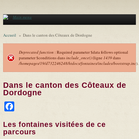
Aller au contenu principal
Main menu
Accueil
»
Dans le canton des Côteaux de Dordogne
Deprecated function
: Required parameter $data follows optional
parameter $conditions dans
include_once()
(ligne
1439
dans
Message d'erreur
/homepages/19/d732246248/htdocs/fontaines/includes/bootstrap.inc
).
Dans le canton des Côteaux de
Dordogne
Facebook
Les fontaines visitées de ce
parcours