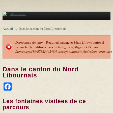
Aller au contenu principal
Main menu
Accueil
»
Dans le canton du Nord Libournais
Deprecated function
: Required parameter $data follows optional
parameter $conditions dans
include_once()
(ligne
1439
dans
Message d'erreur
/homepages/19/d732246248/htdocs/fontaines/includes/bootstrap.inc
).
Dans le canton du Nord
Libournais
Facebook
Les fontaines visitées de ce
parcours