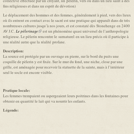
collective effectuée par un croyant, un pèlerin, vers ou dans un lieu saint à des
fins religieuses et dans un esprit de dévotion)
Le déplacement des hommes et des femmes, généralement à pied, vers des lieux
où ils entrent en contact avec le sacré est une pratique qui apparaît dans de très
nombreuses cultures jusqu’à nos jours, et est constaté dès Stonehenge en 2400
AV J.C.
Le pèlerinage
(link is external)
est un phénomène quasi universel de l’anthropologie
religieuse. Le pèlerin rencontre le surnaturel en un lieu précis où il participe à
une réalité autre que la réalité profane.
Description:
La source est protégée par un ouvrage en pierre, sur le bord du puits une
coquille de pèlerin y est fixée. Sur le mur du fond, une niche, close par une
grille, est aménagée pour recevoir la statuette de la sainte, mais à l’intérieur
seul le socle est encore visible.
Pratique locale:
Les femmes trempaient ou aspergeaient leurs poitrines dans les fontaines pour
obtenir en quantité le lait qui va nourrir les enfants.
Légende: