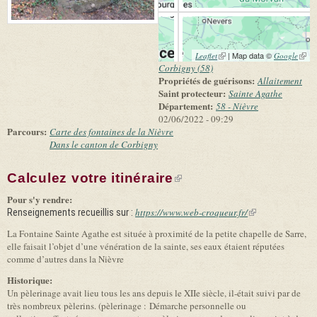
(link is external)
| Map data ©
(link 
Leaflet
Google
exter
Corbigny (58)
Propriétés de guérisons:
Allaitement
Saint protecteur:
Sainte Agathe
Département:
58 - Nièvre
02/06/2022 - 09:29
Parcours:
Carte des fontaines de la Nièvre
Dans le canton de Corbigny
Calculez votre itinéraire
(link is external)
Pour s'y rendre:
https://www.web-croqueur.fr/
(link is external)
Renseignements recueillis sur :
La Fontaine Sainte Agathe est située à proximité de la petite chapelle de Sarre,
elle faisait l’objet d’une vénération de la sainte, ses eaux étaient réputées
comme d’autres dans la Nièvre
Historique:
Un pèlerinage avait lieu tous les ans depuis le XIIe siècle, il-était suivi par de
très nombreux pèlerins. (pèlerinage : Démarche personnelle ou