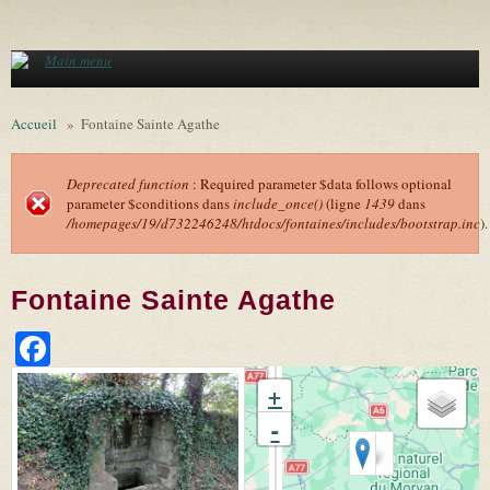
Aller au contenu principal
Main menu
Accueil
»
Fontaine Sainte Agathe
Deprecated function
: Required parameter $data follows optional
parameter $conditions dans
include_once()
(ligne
1439
dans
Message d'erreur
/homepages/19/d732246248/htdocs/fontaines/includes/bootstrap.inc
).
Fontaine Sainte Agathe
Facebook
+
-