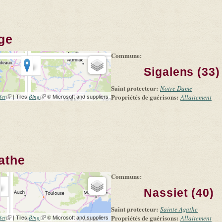
rge
Commune:
Sigalens (33)
Saint protecteur:
Notre Dame
(link is external)
| Tiles
(link is external)
© Microsoft and suppliers
Propriétés de guérisons:
let
Bing
Allaitement
athe
Commune:
Nassiet (40)
Saint protecteur:
Sainte Agathe
(link is external)
| Tiles
(link is external)
© Microsoft and suppliers
Propriétés de guérisons:
let
Bing
Allaitement