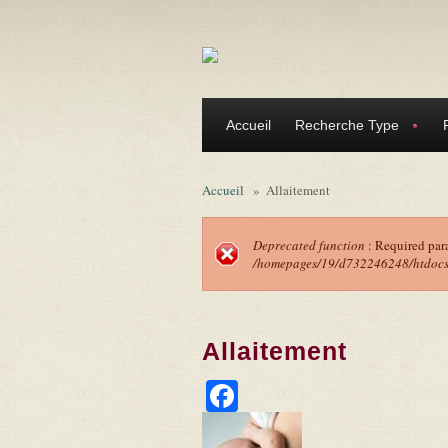
Aller au contenu principal
Accueil
Recherche Type
Accueil
»
Allaitement
Deprecated function
: Required par
/homepages/19/d732246248/htdocs/f
Message d'erreu
Allaitement
Facebook