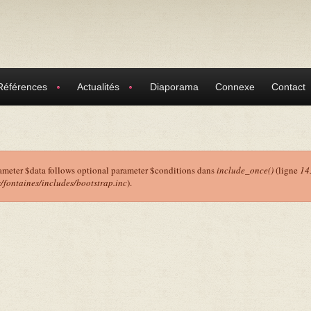
Références
Actualités
Diaporama
Connexe
Contact
ameter $data follows optional parameter $conditions dans
include_once()
(ligne
14
ontaines/includes/bootstrap.inc
).
r