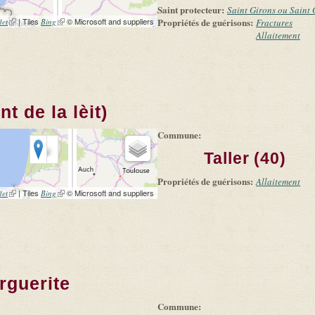
Saint protecteur:
Saint Girons ou Saint
(link is external)
| Tiles
(link is external)
© Microsoft and suppliers
Propriétés de guérisons:
let
Bing
Fractures
Allaitement
nt de la lèit)
Commune:
Taller (40)
Propriétés de guérisons:
Allaitement
(link is external)
| Tiles
(link is external)
© Microsoft and suppliers
let
Bing
rguerite
Commune: