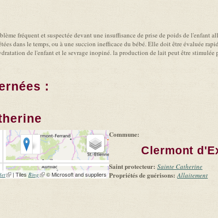
oblème fréquent et suspectée devant une insuffisance de prise de poids de l'enfant al
 tétées dans le temps, ou à une succion inefficace du bébé. Elle doit être évaluée ra
ratation de l'enfant et le sevrage inopiné. la production de lait peut être stimulée p
ernées :
therine
Commune:
Clermont d'Ex
Saint protecteur:
Sainte Catherine
(link is external)
| Tiles
(link is external)
© Microsoft and suppliers
Propriétés de guérisons:
let
Bing
Allaitement