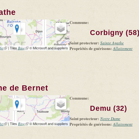
athe
Commune:
Corbigny (58
Saint protecteur:
Sainte Agathe
(link is external)
| Tiles
(link is external)
© Microsoft and suppliers
Propriétés de guérisons:
let
Bing
Allaitement
me de Bernet
Commune:
Demu (32)
Saint protecteur:
Notre Dame
(link is external)
| Tiles
(link is external)
© Microsoft and suppliers
Propriétés de guérisons:
let
Bing
Allaitement