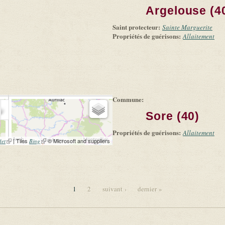
Argelouse (4
Saint protecteur:
Sainte Marguerite
Propriétés de guérisons:
Allaitement
Commune:
Sore (40)
Propriétés de guérisons:
Allaitement
(link is external)
| Tiles
(link is external)
© Microsoft and suppliers
let
Bing
1
2
suivant ›
dernier »