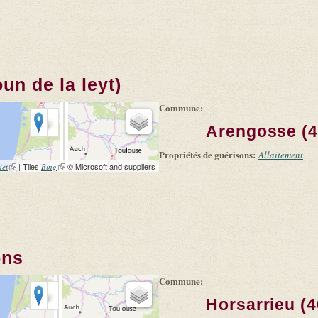
un de la leyt)
Commune:
Arengosse (4
Propriétés de guérisons:
Allaitement
(link is external)
| Tiles
(link is external)
© Microsoft and suppliers
let
Bing
ons
Commune:
Horsarrieu (4