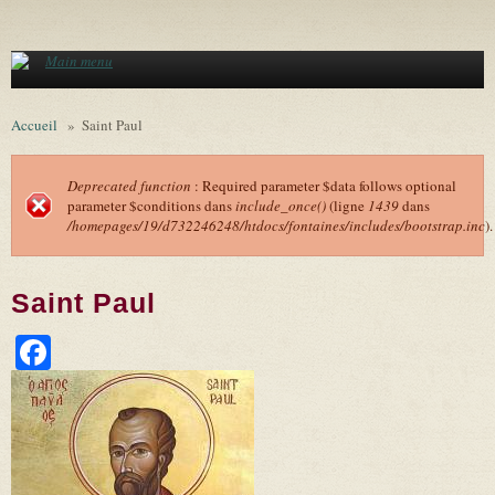
Aller au contenu principal
Main menu
Accueil
»
Saint Paul
Deprecated function
: Required parameter $data follows optional
parameter $conditions dans
include_once()
(ligne
1439
dans
Message d'erreur
/homepages/19/d732246248/htdocs/fontaines/includes/bootstrap.inc
).
Saint Paul
Facebook