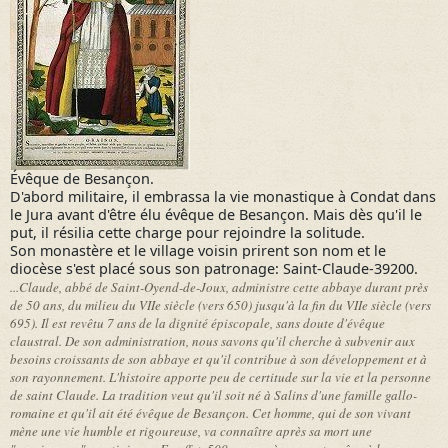
Évêque de Besançon.
D'abord militaire, il embrassa la vie monastique à Condat dans
le Jura avant d'être élu évêque de Besançon. Mais dès qu'il le
put, il résilia cette charge pour rejoindre la solitude.
Son monastère et le village voisin prirent son nom et le
diocèse s'est placé sous son patronage: Saint-Claude-39200.
...Claude, abbé de Saint-Oyend-de-Joux, administre cette abbaye durant près
de 50 ans, du milieu du VIIe siècle (vers 650) jusqu'à la fin du VIIe siècle (vers
695). Il est revêtu 7 ans de la dignité épiscopale, sans doute d'évêque
claustral. De son administration, nous savons qu'il cherche à subvenir aux
besoins croissants de son abbaye et qu'il contribue à son développement et à
son rayonnement. L'histoire apporte peu de certitude sur la vie et la personne
de saint Claude. La tradition veut qu'il soit né à Salins d'une famille gallo-
romaine et qu'il ait été évêque de Besançon. Cet homme, qui de son vivant
mène une vie humble et rigoureuse, va connaître après sa mort une