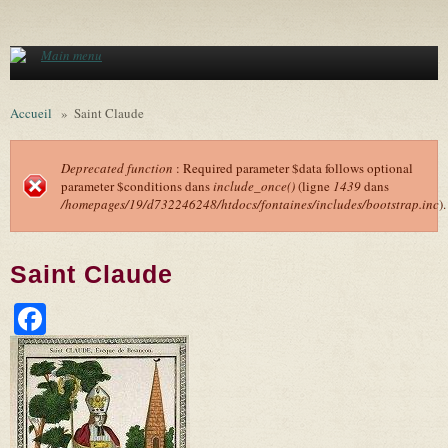
Aller au contenu principal
Main menu
Accueil
»
Saint Claude
Deprecated function
: Required parameter $data follows optional
parameter $conditions dans
include_once()
(ligne
1439
dans
Message d'erreur
/homepages/19/d732246248/htdocs/fontaines/includes/bootstrap.inc
).
Saint Claude
Facebook