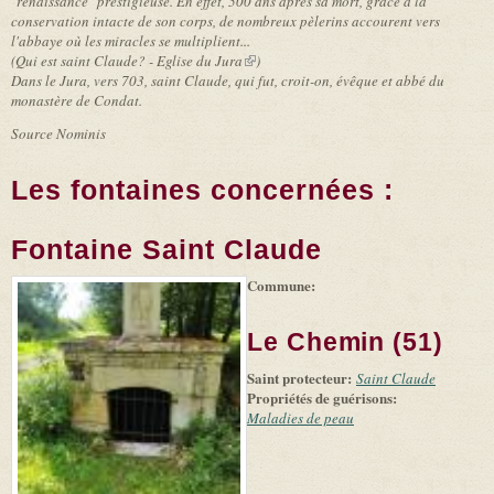
"renaissance" prestigieuse. En effet, 500 ans après sa mort, grâce à la
conservation intacte de son corps, de nombreux pèlerins accourent vers
l'abbaye où les miracles se multiplient...
(
Qui est saint Claude? - Eglise du Jura
(link is external)
)
Dans le Jura, vers 703, saint Claude, qui fut, croit-on, évêque et abbé du
monastère de Condat.
Source Nominis
Les fontaines concernées :
Fontaine Saint Claude
Commune:
(link is
|
Leaflet
+
external)
Tiles
Bing
(link is
©
-
Le Chemin (51)
external)
Microsoft
and
Saint protecteur:
suppliers
Saint Claude
Propriétés de guérisons:
Maladies de peau