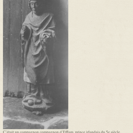
C’était un compagnon compagnon d’Efflam, prince irlandais du 5e siècle,