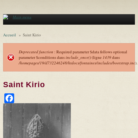
Aller au contenu principal
Main menu
Accueil
»
Saint Kirio
Deprecated function
: Required parameter $data follows optional
parameter $conditions dans
include_once()
(ligne
1439
dans
Message d'erreur
/homepages/19/d732246248/htdocs/fontaines/includes/bootstrap.inc
).
Saint Kirio
Facebook