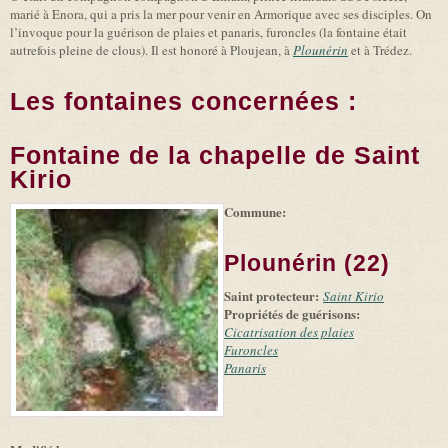
marié à Enora, qui a pris la mer pour venir en Armorique avec ses disciples. On
l’invoque pour la guérison de plaies et panaris, furoncles (la fontaine était
autrefois pleine de clous). Il est honoré à Ploujean, à
Plounérin
et à Trédez.
Les fontaines concernées :
Fontaine de la chapelle de Saint
Kirio
Commune:
(link is
|
Leaflet
+
external)
Tiles
Bing
(link is
©
-
Plounérin (22)
external)
Microsoft
and
Saint protecteur:
suppliers
Saint Kirio
Propriétés de guérisons:
Cicatrisation des plaies
Furoncles
Panaris