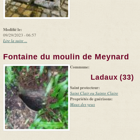
Modifié le:
09/29/2023 - 06:57
Lire la suite ...
Fontaine du moulin de Meynard
Commune:
(link is
|
Leaflet
+
external)
Tiles
Bing
Ladaux (33)
(link is
©
-
external)
Microsoft
Saint protecteur:
and
suppliers
Saint Clair ou Sainte Claire
Propriétés de guérisons:
Maux des yeux