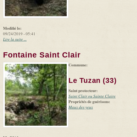
Modifié le:
09/24/2019 - 05:41
Lire la suite ...
Fontaine Saint Clair
Commune:
(link is
|
Leaflet
+
external)
Tiles
Bing
(link is
©
-
Le Tuzan (33)
external)
Microsoft
and
Saint protecteur:
suppliers
Saint Clair ou Sainte Claire
Propriétés de guérisons:
Maux des yeux