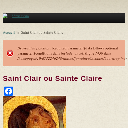
Aller au contenu principal
Main menu
Accueil
»
Saint Clair ou Sainte Claire
Deprecated function
: Required parameter $data follows optional
parameter $conditions dans
include_once()
(ligne
1439
dans
Message d'erreur
/homepages/19/d732246248/htdocs/fontaines/includes/bootstrap.inc
).
Saint Clair ou Sainte Claire
Facebook