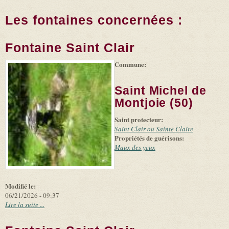
Les fontaines concernées :
Fontaine Saint Clair
Commune:
(link is
|
Leaflet
+
external)
Tiles
Bing
(link is
©
-
Saint Michel de
external)
Microsoft
and
Montjoie (50)
suppliers
Saint protecteur:
Saint Clair ou Sainte Claire
Propriétés de guérisons:
Maux des yeux
Modifié le:
06/21/2026 - 09:37
Lire la suite ...