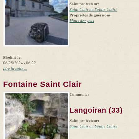
Saint protecteur:
and
suppliers
Saint Clair ou Sainte Claire
Propriétés de guérisons:
Maux des yeux
Modifié le:
06/25/2024 - 06:22
Lire la suite ...
Fontaine Saint Clair
Commune:
(link is
|
Leaflet
+
external)
Tiles
Bing
(link is
©
-
Langoiran (33)
external)
Microsoft
and
Saint protecteur:
suppliers
Saint Clair ou Sainte Claire