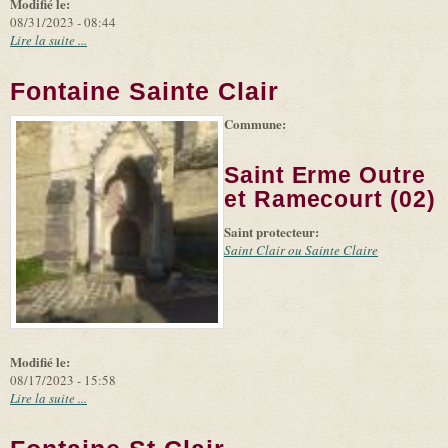
Modifié le:
08/31/2023 - 08:44
Lire la suite ...
Fontaine Sainte Clair
Commune:
(link is
|
Leaflet
+
external)
Tiles
Bing
(link is
©
-
Saint Erme Outre
external)
Microsoft
and
et Ramecourt (02)
suppliers
Saint protecteur:
Saint Clair ou Sainte Claire
Modifié le:
08/17/2023 - 15:58
Lire la suite ...