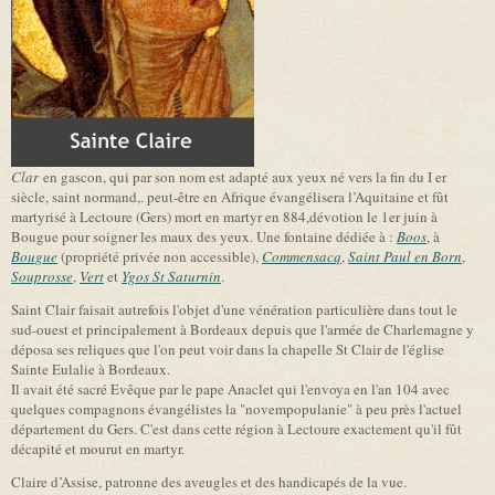
Clar
en gascon, qui par son nom est adapté aux yeux né vers la fin du I er
siècle, saint normand,. peut-être en Afrique évangélisera l’Aquitaine et fût
martyrisé à Lectoure (Gers) mort en martyr en 884,dévotion le 1er juin à
Bougue pour soigner les maux des yeux. Une fontaine dédiée à :
Boos
, à
Bougue
(propriété privée non accessible),
Commensacq
,
Saint Paul en Born
,
Souprosse
,
Vert
et
Ygos St Saturnin
.
Saint Clair faisait autrefois l'objet d'une vénération particulière dans tout le
sud-ouest et principalement à Bordeaux depuis que l'armée de Charlemagne y
déposa ses reliques que l'on peut voir dans la chapelle St Clair de l'église
Sainte Eulalie à Bordeaux.
Il avait été sacré Evêque par le pape Anaclet qui l'envoya en l'an 104 avec
quelques compagnons évangélistes la "novempopulanie" à peu près l'actuel
département du Gers. C'est dans cette région à Lectoure exactement qu'il fût
décapité et mourut en martyr.
Claire d’Assise, patronne des aveugles et des handicapés de la vue.