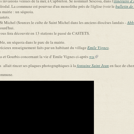
invasions venues de la mer, à Capbreton. Se nommait Sescosa, dans l'
itinéraire d
féodal. La commune est pourvue d'un monolithe près de l'église (voir le
bulletin d
a mairie : un séquoia.
astets.
t Michel (Sources le culte de Saint Michel dans les anciens diocèses landais -
Abb
ourd'hui.
vous fera découvrir en 13 stations le passé de CASTETS.
e, un séquoia dans le parc de la mairie.
écieux renseignement faits par un habitant du village
Emile Vignes
.
aas et Gourbis concernant la vie d' Emile Vignes ci-après
=>
(link is external)
s allait rincer ses plaques photographiques à la
fontaine Saint Jean
en face de chez
commune.