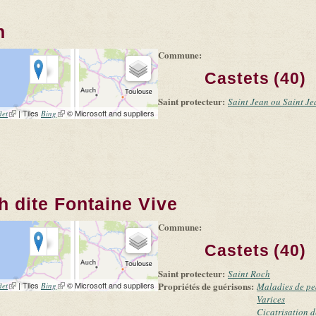
n
Commune:
Castets (40)
Saint protecteur:
Saint Jean ou Saint Je
(link is external)
| Tiles
(link is external)
© Microsoft and suppliers
let
Bing
h dite Fontaine Vive
Commune:
Castets (40)
Saint protecteur:
Saint Roch
(link is external)
| Tiles
(link is external)
© Microsoft and suppliers
Propriétés de guérisons:
let
Bing
Maladies de p
Varices
Cicatrisation d