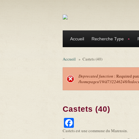
Aller au contenu principal
Accueil
Recherche Type
Accueil
»
Castets (40)
Deprecated function
: Required par
/homepages/19/d732246248/htdocs/f
Message d'erreu
Castets (40)
Facebook
Castets est une commune du Marensin.