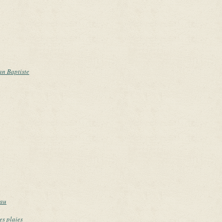
an Baptiste
eau
es plaies