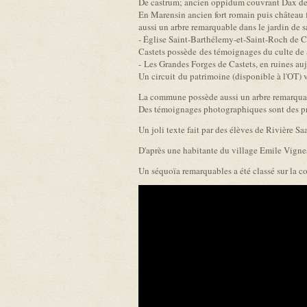
De castrum; ancien oppidum couvrant Dax des 
En Marensin ancien fort romain puis château 
aussi un arbre remarquable dans le jardin de s
- Église Saint-Barthélemy-et-Saint-Roch de C
Castets possède des témoignages du culte de S
- Les Grandes Forges de Castets, en ruines auj
Un circuit du patrimoine (disponible à l'OT) 
La commune possède aussi un arbre remarquabl
Des témoignages photographiques sont des pr
Un joli texte fait par des élèves de Rivière S
D'après une habitante du village Emile Vigne
Un séquoïa remarquables a été classé sur la 