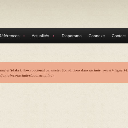
Références
Actualités
Diaporama
Connexe
Contact
ameter $data follows optional parameter $conditions dans
include_once()
(ligne
14
ontaines/includes/bootstrap.inc
).
r