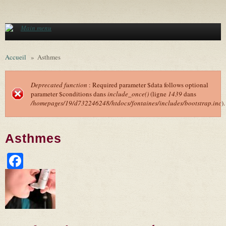
Aller au contenu principal
Main menu
Accueil
»
Asthmes
Deprecated function
: Required parameter $data follows optional
parameter $conditions dans
include_once()
(ligne
1439
dans
Message d'erreur
/homepages/19/d732246248/htdocs/fontaines/includes/bootstrap.inc
).
Asthmes
Facebook