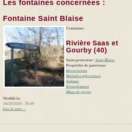
Les fontaines concernées :
Fontaine Saint Blaise
Commune:
(link is
|
Leaflet
+
external)
Tiles
Bing
(link is
©
-
Rivière Saas et
external)
Microsoft
and
Gourby (40)
suppliers
Saint protecteur:
Saint Blaise
Propriétés de guérisons:
Intoxications
Maladies infectieuses
Asthmes
Etranglements
Maux de gorges
Modifié le:
10/20/2020 - 20:49
Lire la suite ...