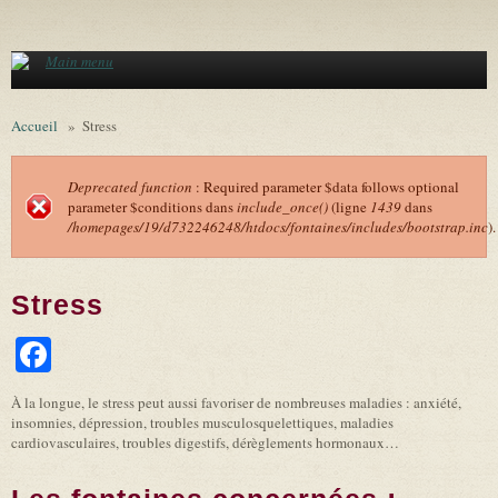
Aller au contenu principal
Main menu
Accueil
»
Stress
Deprecated function
: Required parameter $data follows optional
parameter $conditions dans
include_once()
(ligne
1439
dans
Message d'erreur
/homepages/19/d732246248/htdocs/fontaines/includes/bootstrap.inc
).
Stress
Facebook
À la longue, le stress peut aussi favoriser de nombreuses maladies : anxiété,
insomnies, dépression, troubles musculosquelettiques, maladies
cardiovasculaires, troubles digestifs, dérèglements hormonaux…