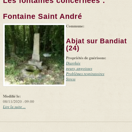
Les fontaines concernées :
Fontaine Saint André
Commune:
(link is
|
Leaflet
+
external)
Tiles
Bing
(link is
©
-
Abjat sur Bandiat
external)
Microsoft
and
(24)
suppliers
Propriétés de guérisons:
Diarrhée
peurs, angoisses
Problèmes respiratoires
Stress
Modifié le:
08/11/2020 - 09:00
Lire la suite ...