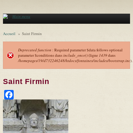
Aller au contenu principal
Main menu
Accueil
»
Saint Firmin
Deprecated function
: Required parameter $data follows optional
parameter $conditions dans
include_once()
(ligne
1439
dans
Message d'erreur
/homepages/19/d732246248/htdocs/fontaines/includes/bootstrap.inc
).
Saint Firmin
Facebook