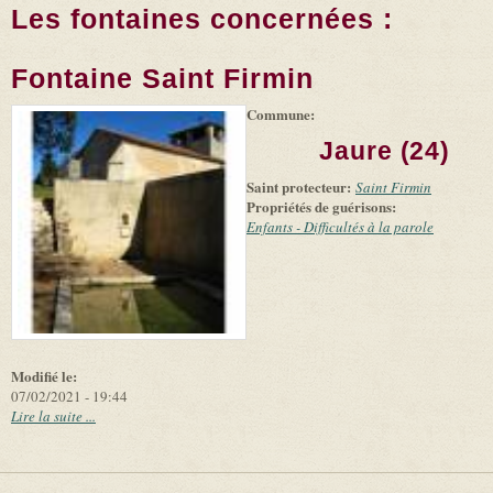
Les fontaines concernées :
Fontaine Saint Firmin
Commune:
(link is
|
Leaflet
+
external)
Tiles
Bing
Jaure (24)
(link is
©
-
external)
Microsoft
Saint protecteur:
Saint Firmin
and
Propriétés de guérisons:
suppliers
Enfants - Difficultés à la parole
Modifié le:
07/02/2021 - 19:44
Lire la suite ...