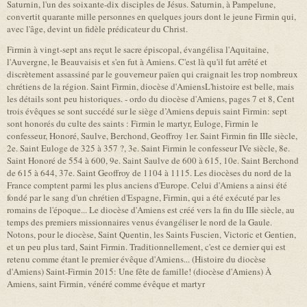
Saturnin, l'un des soixante-dix disciples de Jésus. Saturnin, à Pampelune,
convertit quarante mille personnes en quelques jours dont le jeune Firmin qui,
avec l'âge, devint un fidèle prédicateur du Christ.
Firmin à vingt-sept ans reçut le sacre épiscopal, évangélisa l'Aquitaine,
l'Auvergne, le Beauvaisis et s'en fut à Amiens. C'est là qu'il fut arrêté et
discrètement assassiné par le gouverneur païen qui craignait les trop nombreux
chrétiens de la région. Saint Firmin, diocèse d'AmiensL'histoire est belle, mais
les détails sont peu historiques. - ordo du diocèse d'Amiens, pages 7 et 8, Cent
trois évêques se sont succédé sur le siège d’Amiens depuis saint Firmin: sept
sont honorés du culte des saints : Firmin le martyr, Euloge, Firmin le
confesseur, Honoré, Saulve, Berchond, Geoffroy 1er. Saint Firmin fin IIIe siècle,
2e. Saint Euloge de 325 à 357 ?, 3e. Saint Firmin le confesseur IVe siècle, 8e.
Saint Honoré de 554 à 600, 9e. Saint Saulve de 600 à 615, 10e. Saint Berchond
de 615 à 644, 37e. Saint Geoffroy de 1104 à 1115. Les diocèses du nord de la
France comptent parmi les plus anciens d'Europe. Celui d'Amiens a ainsi été
fondé par le sang d'un chrétien d'Espagne, Firmin, qui a été exécuté par les
romains de l'époque... Le diocèse d'Amiens est créé vers la fin du IIIe siècle, au
temps des premiers missionnaires venus évangéliser le nord de la Gaule.
Notons, pour le diocèse, Saint Quentin, les Saints Fuscien, Victoric et Gentien,
et un peu plus tard, Saint Firmin. Traditionnellement, c'est ce dernier qui est
retenu comme étant le premier évêque d'Amiens... (Histoire du diocèse
d'Amiens) Saint-Firmin 2015: Une fête de famille! (diocèse d'Amiens) À
Amiens, saint Firmin, vénéré comme évêque et martyr