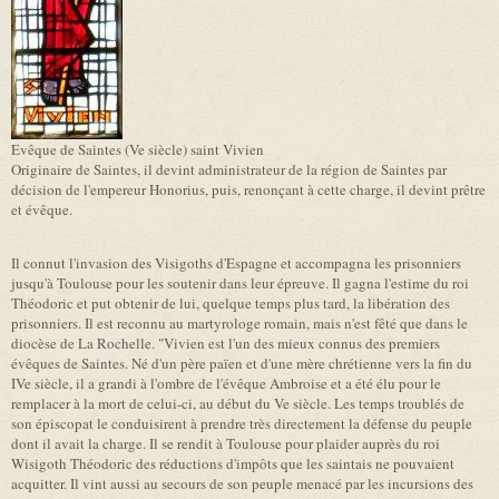
Evêque de Saintes (Ve siècle) saint Vivien
Originaire de Saintes, il devint administrateur de la région de Saintes par
décision de l'empereur Honorius, puis, renonçant à cette charge, il devint prêtre
et évêque.
Il connut l'invasion des Visigoths d'Espagne et accompagna les prisonniers
jusqu'à Toulouse pour les soutenir dans leur épreuve. Il gagna l'estime du roi
Théodoric et put obtenir de lui, quelque temps plus tard, la libération des
prisonniers. Il est reconnu au martyrologe romain, mais n'est fêté que dans le
diocèse de La Rochelle. "Vivien est l'un des mieux connus des premiers
évêques de Saintes. Né d'un père païen et d'une mère chrétienne vers la fin du
IVe siècle, il a grandi à l'ombre de l'évêque Ambroise et a été élu pour le
remplacer à la mort de celui-ci, au début du Ve siècle. Les temps troublés de
son épiscopat le conduisirent à prendre très directement la défense du peuple
dont il avait la charge. Il se rendit à Toulouse pour plaider auprès du roi
Wisigoth Théodoric des réductions d'impôts que les saintais ne pouvaient
acquitter. Il vint aussi au secours de son peuple menacé par les incursions des