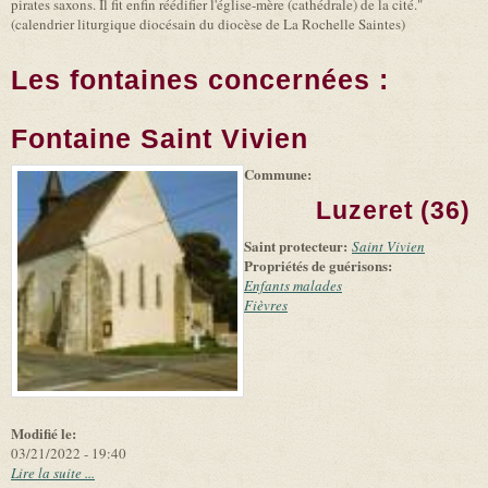
pirates saxons. Il fit enfin réédifier l'église-mère (cathédrale) de la cité."
(calendrier liturgique diocésain du diocèse de La Rochelle Saintes)
Les fontaines concernées :
Fontaine Saint Vivien
Commune:
(link is
|
Leaflet
+
external)
Tiles
Bing
Luzeret (36)
(link is
©
-
external)
Microsoft
Saint protecteur:
Saint Vivien
and
Propriétés de guérisons:
suppliers
Enfants malades
Fièvres
Modifié le:
03/21/2022 - 19:40
Lire la suite ...