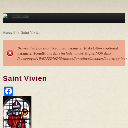
Aller au contenu principal
Main menu
Accueil
»
Saint Vivien
Deprecated function
: Required parameter $data follows optional
parameter $conditions dans
include_once()
(ligne
1439
dans
Message d'erreur
/homepages/19/d732246248/htdocs/fontaines/includes/bootstrap.inc
).
Saint Vivien
Facebook