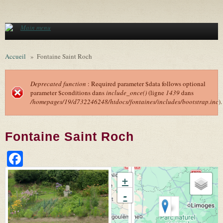
Aller au contenu principal
Main menu
Accueil
»
Fontaine Saint Roch
Deprecated function
: Required parameter $data follows optional
parameter $conditions dans
include_once()
(ligne
1439
dans
Message d'erreur
/homepages/19/d732246248/htdocs/fontaines/includes/bootstrap.inc
).
Fontaine Saint Roch
Facebook
+
-