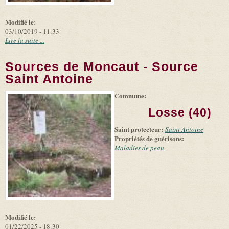
Modifié le:
03/10/2019 - 11:33
Lire la suite ...
Sources de Moncaut - Source
Saint Antoine
Commune:
(link is
|
Leaflet
+
external)
Tiles
Bing
Losse (40)
(link is
©
-
external)
Microsoft
Saint protecteur:
Saint Antoine
and
Propriétés de guérisons:
suppliers
Maladies de peau
Modifié le:
01/22/2025 - 18:30