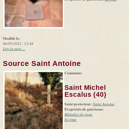
Modifié le:
06/05/2022 - 13:48
Lire la suite ...
Source Saint Antoine
Commune:
(link is
|
Leaflet
+
external)
Tiles
Bing
(link is
©
-
Saint Michel
external)
Microsoft
and
Escalus (40)
suppliers
Saint protecteur:
Saint Antoine
Propriétés de guérisons:
Maladies de peau
Eczéma