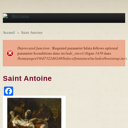
Aller au contenu principal
Main menu
Accueil
»
Saint Antoine
Deprecated function
: Required parameter $data follows optional
parameter $conditions dans
include_once()
(ligne
1439
dans
Message d'erreur
/homepages/19/d732246248/htdocs/fontaines/includes/bootstrap.inc
).
Saint Antoine
Facebook