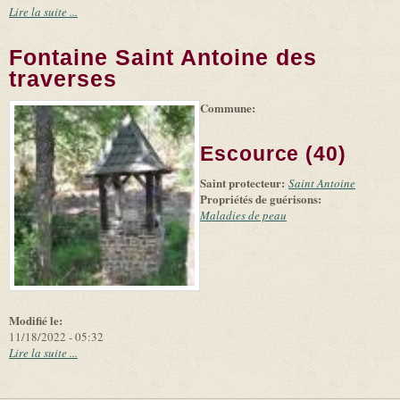
Lire la suite ...
Fontaine Saint Antoine des
traverses
Commune:
(link is
|
Leaflet
+
external)
Tiles
Bing
(link is
©
-
Escource (40)
external)
Microsoft
and
Saint protecteur:
suppliers
Saint Antoine
Propriétés de guérisons:
Maladies de peau
Modifié le:
11/18/2022 - 05:32
Lire la suite ...