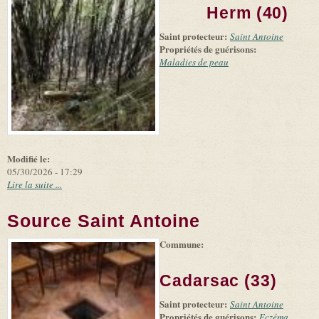
+
external)
Tiles
Bing
Herm (40)
(link is
©
-
external)
Microsoft
Saint protecteur:
Saint Antoine
and
Propriétés de guérisons:
suppliers
Maladies de peau
Modifié le:
05/30/2026 - 17:29
Lire la suite ...
Source Saint Antoine
Commune:
(link is
|
Leaflet
+
external)
Tiles
Bing
(link is
©
-
Cadarsac (33)
external)
Microsoft
and
Saint protecteur:
suppliers
Saint Antoine
Propriétés de guérisons:
Eczéma