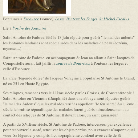
Fontaines à
Escource
(source),
Losse
,
Pontenx les Forges
,
St Michel Escalus
.
Lié à
l'ordre des Antonins
Saint Antoine de Padoue, fêté le 13 juin réputé pour guérir " le mal des ardents"
les fontaines landaises sont spécialisées dans les maladies de peau (eczéma,
mycoses...)
Saint Antoine de Padoue, en accompagnant St Jean an allant à Saint Jacques de
Compostelle aurait fait jaillir la
source de Bourricos
à Pontenx les forges et
celle d'Escource.
La vraie "légende dorée" de Jacques Voragine a popularisé St Antoine le Grand,
né en 251 en Haute Egypte.
Ses reliques, ramenées vers le 11ème siècle par les Croisés, de Constantinople à
Saint Antoine en Viennois (Dauphiné) dans une abbaye, sont réputées guérir
"le mal des Ardents" que les malades terrifiés appellent "le feu sacré" Au 11ème
siècle le bruit se répandit que des malades furent guéris miraculeusement au
contact des reliques de St Antoine. Il devint alors, un saint guérisseur.
A partir du XVIIème siècle, St Antoine de Padoue, intercesseur par excellence
pour recouvrer la santé, retrouver les objets perdus, pour exancer n'importe quel
voeu. Sa légende, y compris l'iconographie, se confond avec celle de St