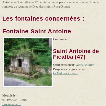
Antoine le Grand (fête le 17 janvier) comme par exemple le coeur enflammé
symbole de l'Amour de Dieu (Les saints Rosa Giorgi)
Les fontaines concernées :
Fontaine Saint Antoine
Commune:
(link is
|
Leaflet
+
external)
Tiles
Bing
(link is
©
-
Saint Antoine de
external)
Microsoft
and
Ficalba (47)
suppliers
Saint protecteur:
Saint Antoine
Propriétés de guérisons:
Le Mal des Ardents
Modifié le:
07/19/2024 - 08:09
Lire la suite ...