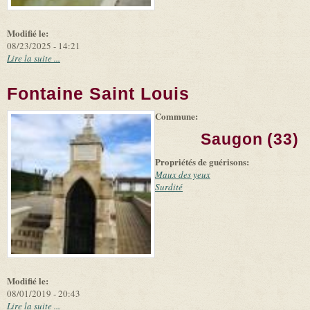
Modifié le:
08/23/2025 - 14:21
Lire la suite ...
Fontaine Saint Louis
Commune:
(link is
|
Leaflet
+
external)
Tiles
Bing
Saugon (33)
(link is
©
-
external)
Microsoft
Propriétés de guérisons:
and
suppliers
Maux des yeux
Surdité
Modifié le:
08/01/2019 - 20:43
Lire la suite ...