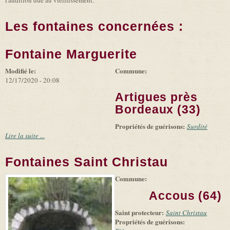
l'audition due au vieillissement.
Les fontaines concernées :
Fontaine Marguerite
Modifié le:
Commune:
12/17/2020 - 20:08
Artigues près
Bordeaux (33)
Propriétés de guérisons:
Surdité
Lire la suite ...
Fontaines Saint Christau
Commune:
(link is
|
Leaflet
+
external)
Tiles
Bing
Accous (64)
(link is
©
-
external)
Microsoft
Saint protecteur:
Saint Christau
and
Propriétés de guérisons:
suppliers