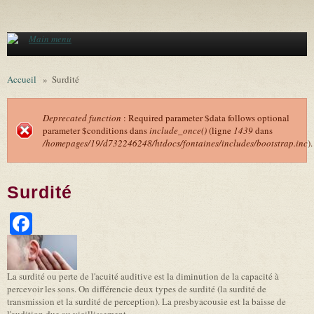
Aller au contenu principal
Main menu
Accueil
»
Surdité
Deprecated function
: Required parameter $data follows optional
parameter $conditions dans
include_once()
(ligne
1439
dans
Message d'erreur
/homepages/19/d732246248/htdocs/fontaines/includes/bootstrap.inc
).
Surdité
Facebook
La surdité ou perte de l'acuité auditive est la diminution de la capacité à
percevoir les sons. On différencie deux types de surdité (la surdité de
transmission et la surdité de perception). La presbyacousie est la baisse de