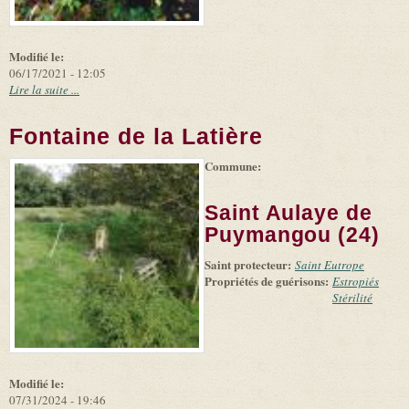
Modifié le:
06/17/2021 - 12:05
Lire la suite ...
Fontaine de la Latière
Commune:
(link is
|
Leaflet
+
external)
Tiles
Bing
(link is
©
-
Saint Aulaye de
external)
Microsoft
and
Puymangou (24)
suppliers
Saint protecteur:
Saint Eutrope
Propriétés de guérisons:
Estropiés
Stérilité
Modifié le:
07/31/2024 - 19:46