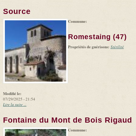
Source
Commune:
(link is
|
Leaflet
+
external)
Tiles
Bing
(link is
©
-
Romestaing (47)
external)
Microsoft
and
Propriétés de guérisons:
suppliers
Stérilité
Modifié le:
07/29/2025 - 21:54
Lire la suite ...
Fontaine du Mont de Bois Rigaud
Commune:
(link is
|
Leaflet
+
external)
Tiles
Bing