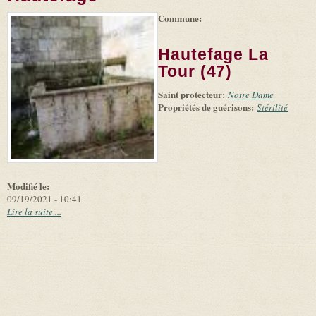
Commune:
(link is
|
Leaflet
+
external)
Tiles
Bing
(link is
©
-
Hautefage La
external)
Microsoft
and
Tour (47)
suppliers
Saint protecteur:
Notre Dame
Propriétés de guérisons:
Stérilité
Modifié le:
09/19/2021 - 10:41
Lire la suite ...