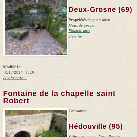
(link is
©
-
Deux-Grosne (69)
external)
Microsoft
and
Propriétés de guérisons:
suppliers
Maux de gorges
Rhumatismes
Stérilité
Modifié le:
10/17/2024 - 11:30
Lire la suite ...
Fontaine de la chapelle saint
Robert
Commune:
(link is
|
Leaflet
+
external)
Tiles
Bing
(link is
©
-
Hédouville (95)
external)
Microsoft
and
Saint protecteur:
suppliers
Saint Robert