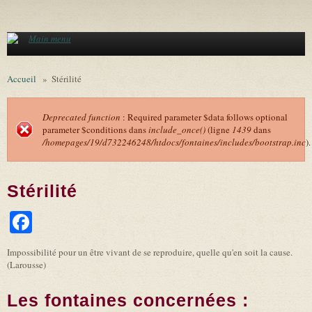
Aller au contenu principal
Main menu
Accueil
»
Stérilité
Deprecated function
: Required parameter $data follows optional
parameter $conditions dans
include_once()
(ligne
1439
dans
Message d'erreur
/homepages/19/d732246248/htdocs/fontaines/includes/bootstrap.inc
).
Stérilité
Facebook
Impossibilité pour un être vivant de se reproduire, quelle qu'en soit la cause.
(Larousse)
Les fontaines concernées :