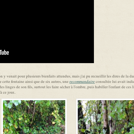
on y venait pour plusieurs bienfaits attendus, mais j'ai pu recueillir les dires de la d
e cette fontaine ainsi que de six autres, une
recommandaire
consultée lui avait indi
s linges de son fils, surtout les faire sécher à l'ombre, puis habiller l'enfant de ces l
à ce jour..