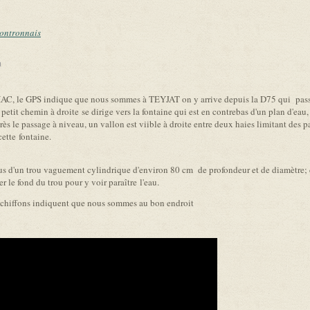
nontronnais
link is external)
AC, le GPS indique que nous sommes à TEYJAT on y arrive depuis la D75 qui passe
petit chemin à droite se dirige vers la fontaine qui est en contrebas d'un plan d'eau
ès le passage à niveau, un vallon est viible à droite entre deux haies limitant des pa
cette fontaine.
s d'un trou vaguement cylindrique d'environ 80 cm de profondeur et de diamètre; de
er le fond du trou pour y voir paraître l'eau.
 chiffons indiquent que nous sommes au bon endroit