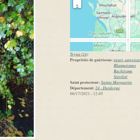
-
Teyjat (24)
Propriétés de guérisons:
peurs, angoisse
Rhumatismes
Rachitisme
Stérilité
Saint protecteur:
Sainte Marguerite
Département:
24 - Dordogne
06/17/2021 - 12:05