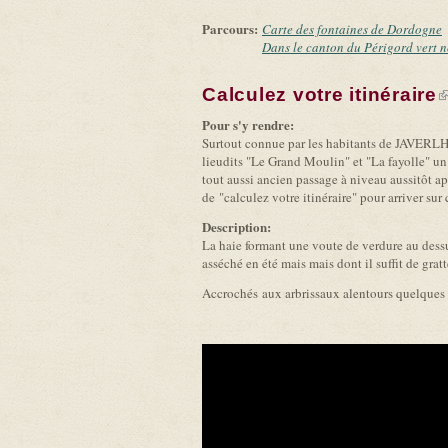
Parcours:
Carte des fontaines de Dordogne
Dans le canton du Périgord vert 
Calculez votre itinéraire
(
Pour s'y rendre:
Surtout connue par les habitants de JAVERLH
lieudits "Le Grand Moulin" et "La fayolle" un 
tout aussi ancien passage à niveau aussitôt apr
de "calculez votre itinéraire" pour arriver sur 
Description:
La haie formant une voute de verdure au dessu
asséché en été mais mais dont il suffit de gratt
Accrochés aux arbrissaux alentours quelques