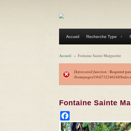
Aller au contenu principal
Accueil
Recherche Type
Accueil
»
Fontaine Sainte Marguerite
Deprecated function
: Required par
/homepages/19/d732246248/htdocs/f
Message d'erreu
Fontaine Sainte Ma
Facebook