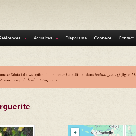
Références
Actualités
Diaporama
Connexe
Contact
ameter $data follows optional parameter $conditions dans
include_once()
(ligne
14
ontaines/includes/bootstrap.inc
).
r
rguerite
+